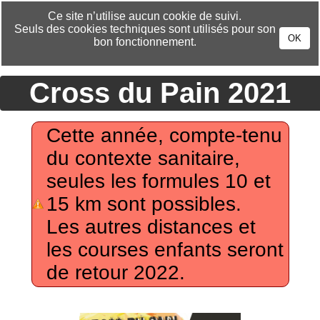
CHANGER DE LANGUE »
Ce site n’utilise aucun cookie de suivi.
Seuls des cookies techniques sont utilisés pour son
OK
bon fonctionnement.
Cross du Pain 2021
Cette année, compte-tenu
du contexte sanitaire,
seules les formules 10 et
15 km sont possibles.
Les autres distances et
les courses enfants seront
de retour 2022.